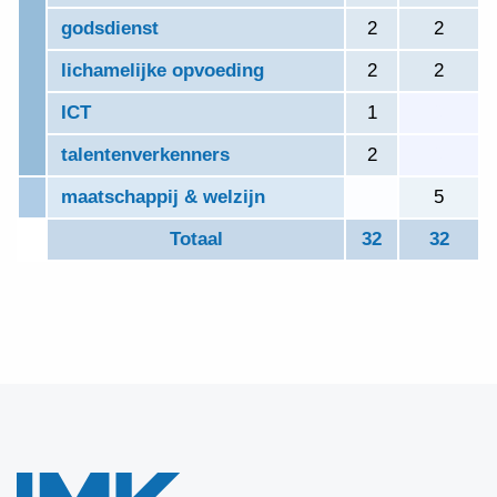
godsdienst
2
2
lichamelijke opvoeding
2
2
ICT
1
0
talentenverkenners
2
0
maatschappij & welzijn
0
5
Totaal
32
32