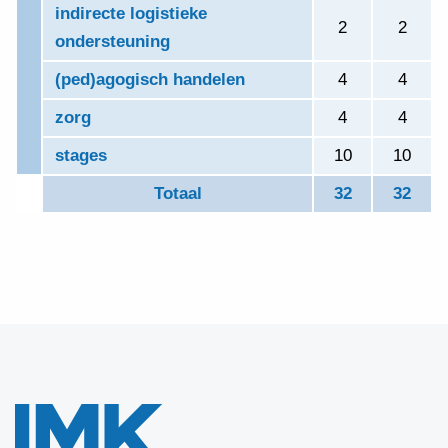
indirecte logistieke
2
2
ondersteuning
(ped)agogisch handelen
4
4
zorg
4
4
stages
10
10
Totaal
32
32