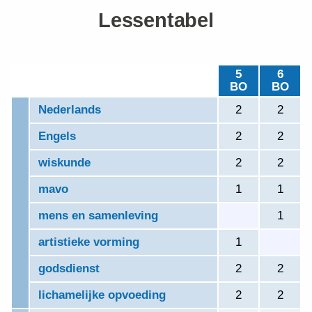
Lessentabel
5
6
BO
BO
Nederlands
2
2
Engels
2
2
wiskunde
2
2
mavo
1
1
mens en samenleving
0
1
artistieke vorming
1
0
godsdienst
2
2
lichamelijke opvoeding
2
2