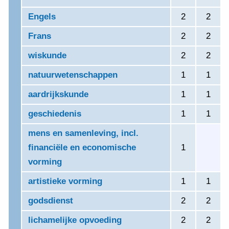
Engels
2
2
Frans
2
2
wiskunde
2
2
natuurwetenschappen
1
1
aardrijkskunde
1
1
geschiedenis
1
1
mens en samenleving, incl.
financiële en economische
1
0
vorming
artistieke vorming
1
1
godsdienst
2
2
lichamelijke opvoeding
2
2