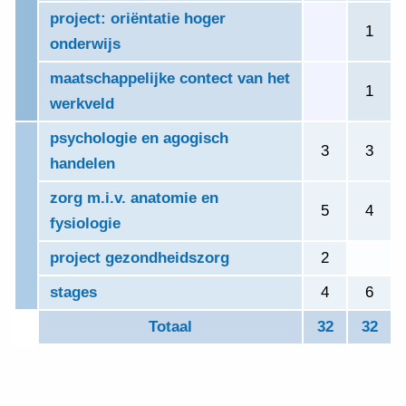
project: oriëntatie hoger
0
1
onderwijs
maatschappelijke contect van het
0
1
werkveld
psychologie en agogisch
3
3
handelen
zorg m.i.v. anatomie en
5
4
fysiologie
project gezondheidszorg
2
0
stages
4
6
Totaal
32
32